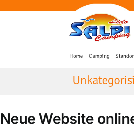
Skip
to
content
Home
Camping
Standor
Unkategorisi
Neue Website onlin