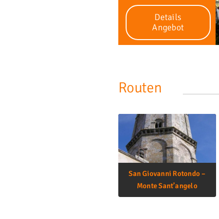
Details
Angebot
Routen
San Giovanni Rotondo –
Monte Sant’angelo