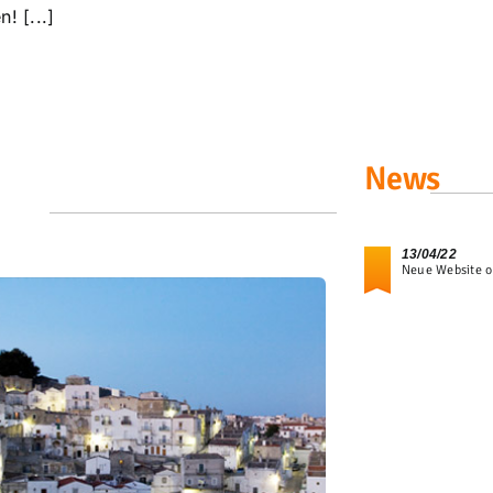
! [...]
News
13/04/22
Neue Website o