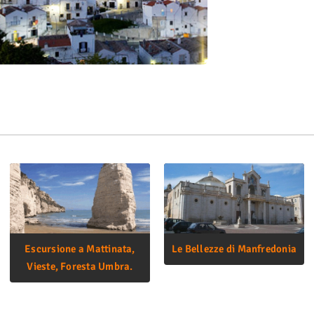
Escursione a Mattinata,
Le Bellezze di Manfredonia
Vieste, Foresta Umbra.