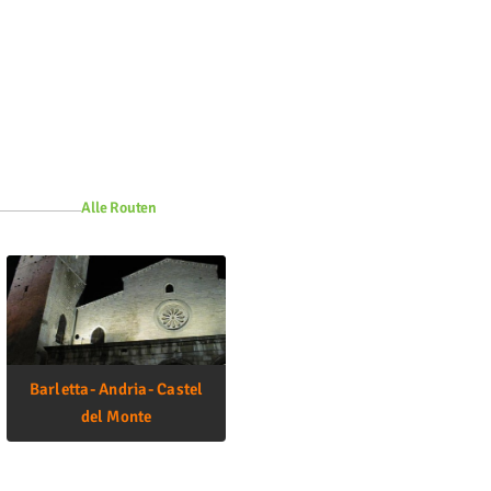
Alle Routen
Barletta- Andria- Castel
del Monte